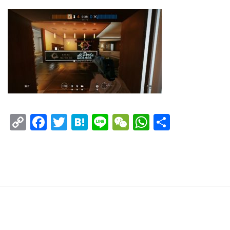
Copy
Facebook
Twitter
Hatena
Line
WeChat
WhatsAp
共
Link
有