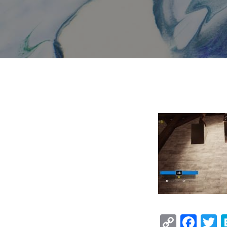
Copy
Fac
T