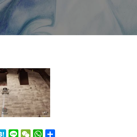
ebook
witter
Hatena
Line
WeChat
WhatsApp
共