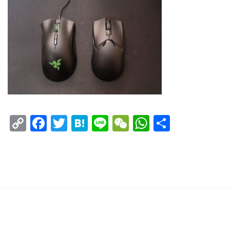
Copy
Facebook
Twitter
Hatena
Line
WeChat
WhatsAp
共
Link
有