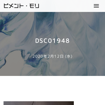
ピメント・モリ
Toggl
navig
DSC01948
2020年2月12日 (水)