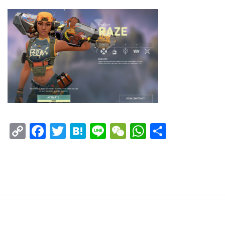
Copy
Facebook
Twitter
Hatena
Line
WeChat
WhatsAp
共
Link
有