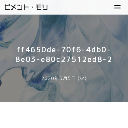
ピメント・モリ
Toggl
navig
ff4650de-70f6-4db0-
8e03-e80c27512ed8-2
2020年5月5日 (火)