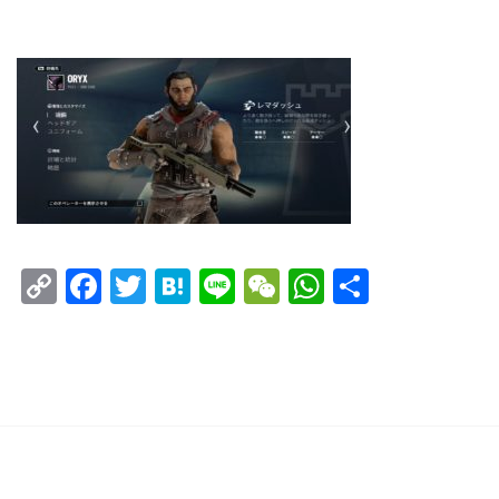
Copy
Facebook
Twitter
Hatena
Line
WeChat
WhatsAp
共
Link
有