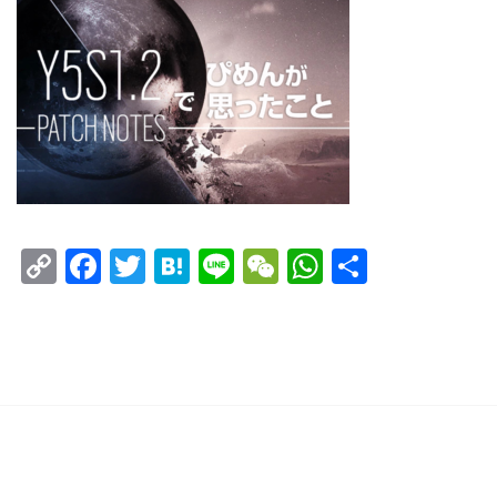
Copy
Facebook
Twitter
Hatena
Line
WeChat
WhatsAp
共
Link
有