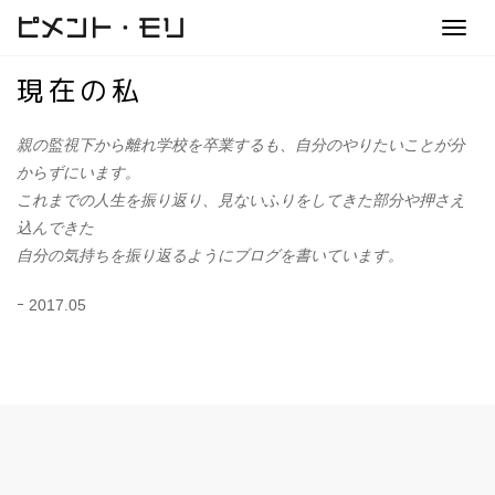
ピメント・モリ
Toggl
navig
現在の私
親の監視下から離れ学校を卒業するも、自分のやりたいことが分
からずにいます。
これまでの人生を振り返り、見ないふりをしてきた部分や押さえ
込んできた
自分の気持ちを振り返るようにブログを書いています。
ｰ 2017.05